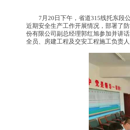
7
月
20
日下午，
省
道
31
5
线托东段
近期安全
生产
工作开展情况，部署
了
防
份有限公司
副总经理
郭红旭参加
并讲话
全员、房建工程及交安工程施工负责人